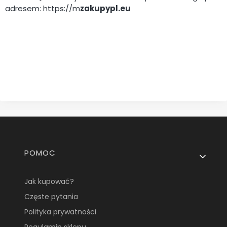
adresem: https://m
zakupypl.eu
Linki w stopce
POMOC
Jak kupować?
Częste pytania
Polityka prywatności
Regulamin sklepu