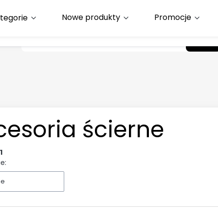
Nowe produkty
Promocje
Wyczyść
Szuk
cesoria ścierne
1
 produktów
e:
ne