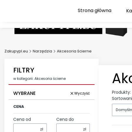
Strona główna
Zakupypl.eu
Narzędzia
Akcesoria ścierne
FILTRY
Ak
w kategorii: Akcesoria ścierne
Produkty:
WYBRANE
Wyczyść
Lista
Sortowani
CENA
Domyśl
Cena od
Cena do
zł
zł