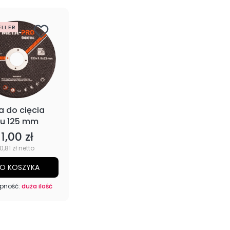
ELLER
a do cięcia
u 125 mm
1,00 zł
Cena
Cena
0,81 zł
O KOSZYKA
pność:
duża ilość