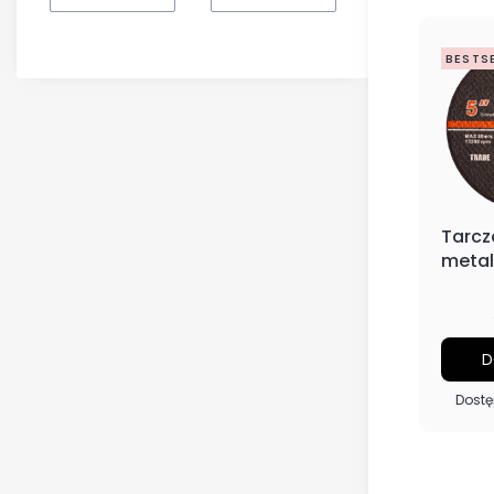
BESTS
Tarcz
metal
D
Dostę