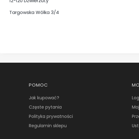
12-120 Dźwierzuty
Targowska Wólka 3/4
Linki w stopce
POMOC
MO
Jak kupować?
Lo
Częste pytania
Mo
Polityka prywatności
Pr
Regulamin sklepu
Ust